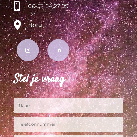

06-57 64 27 99

Norg
Stel je vraag