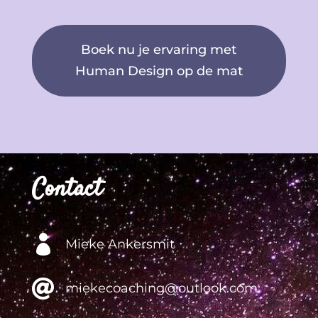
Boek nu je ervaring met
Human Design op de mat
Contact

Mieke Ankersmit

miekecoaching@outlook.com