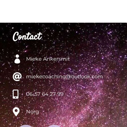
Contact

Mieke Ankersmit

miekecoaching@outlook.com

06-57 64 27 99

Norg