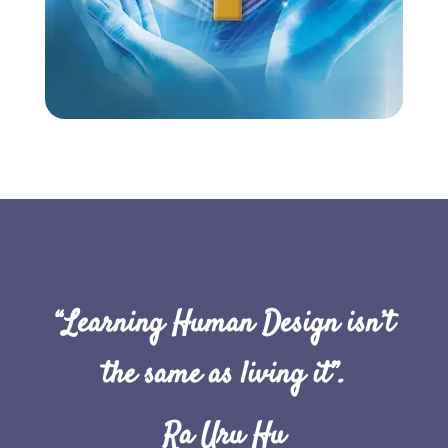
“Learning Human Design isn’t
the same as living it”.
Ra Uru Hu