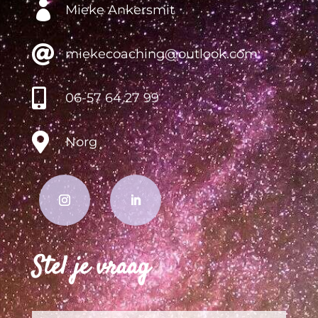

Mieke Ankersmit

miekecoaching@outlook.com

06-57 64 27 99

Norg
Stel je vraag