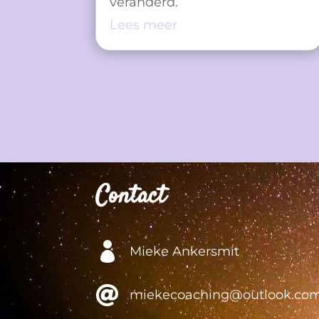
veranderd.
Lees meer
Contact

Mieke Ankersmit

miekecoaching@outlook.co