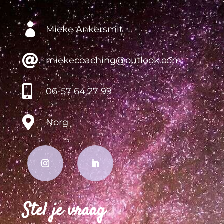

Mieke Ankersmit

miekecoaching@outlook.com

06-57 64 27 99

Norg
Stel je vraag